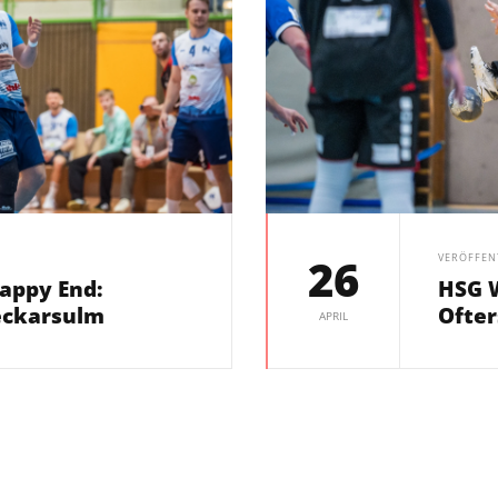
26
VERÖFFEN
appy End:
HSG W
eckarsulm
Ofte
APRIL