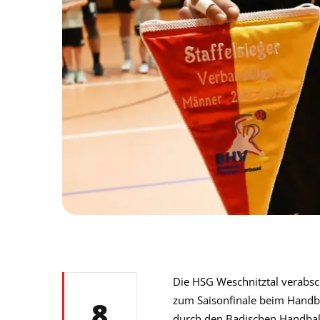
Die HSG Weschnitztal verabsch
zum Saisonfinale beim Handbal
8
durch den Badischen Handball