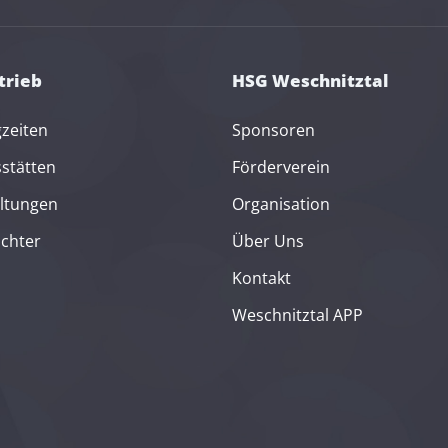
trieb
HSG Weschnitztal
gzeiten
Sponsoren
sstätten
Förderverein
ltungen
Organisation
ichter
Über Uns
Kontakt
Weschnitztal APP