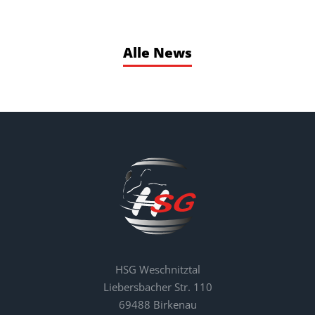
Alle News
HSG Weschnitztal
Liebersbacher Str. 110
69488 Birkenau