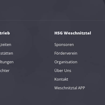
trieb
HSG Weschnitztal
gzeiten
Sponsoren
sstätten
Förderverein
ltungen
Organisation
ichter
Über Uns
Kontakt
Weschnitztal APP