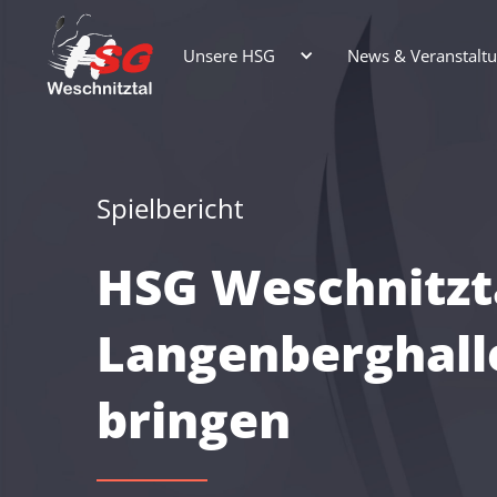
Unsere HSG
News & Veranstalt
Spielbericht
HSG Weschnitzta
Langenberghall
bringen