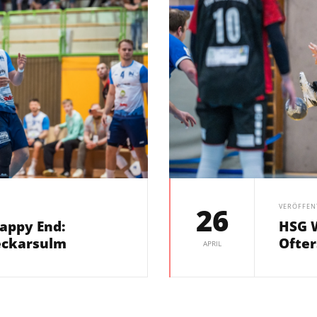
26
VERÖFFEN
appy End:
HSG W
eckarsulm
Ofte
APRIL