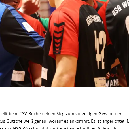
peilt beim TSV Buchen einen Sieg zum vorzeitigen Gewinn der
cus Gutsche weiß genau, worauf es ankommt. Es ist angerichtet: M
oss der HSG Weschnitztal am Samstagnachmittag, 6. April, in