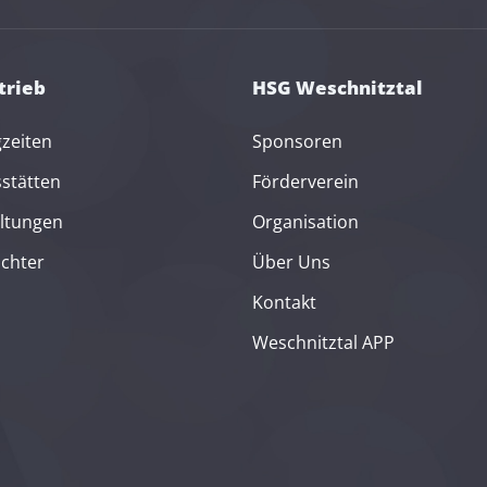
trieb
HSG Weschnitztal
gzeiten
Sponsoren
sstätten
Förderverein
ltungen
Organisation
ichter
Über Uns
Kontakt
Weschnitztal APP