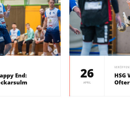
26
VERÖFFEN
appy End:
HSG W
eckarsulm
Ofte
APRIL